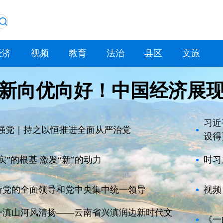
经济
视频
教育
法治
县区
文旅
新向优向好！中国经济展
习近
魂强党｜持之以恒推进全面从严治党
设得
实”的根基 激发“新”的动力
时习
持党的全面领导和党中央集中统一领导
视频
一滇山河风清扬——云南省兴滇润边新时代文
《一