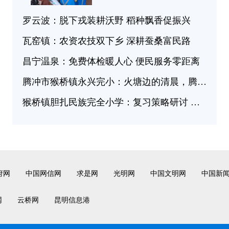
罗云波：脱下戎装耕沃野 稻种飘香促振兴
瓦窑镇：农资农技双下乡 深耕蚕桑富民路
昌宁温泉：免费体检暖人心 便民服务零距离
腾冲市猴桥镇永兴完小：火塘边的清晨，腾冲暖意浓
猴桥镇胆扎民族完全小学：复习策略研讨 助力减负增效
府网
中国网信网
求是网
光明网
中国文明网
中国新
网
云桥网
昆明信息港