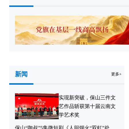
新闻
更多+
实现新突破，保山三件文
艺作品斩获第十届云南文
学艺术奖
保山“咖叔”5集微短剧《人间烟火“双虹”处》上线啦！