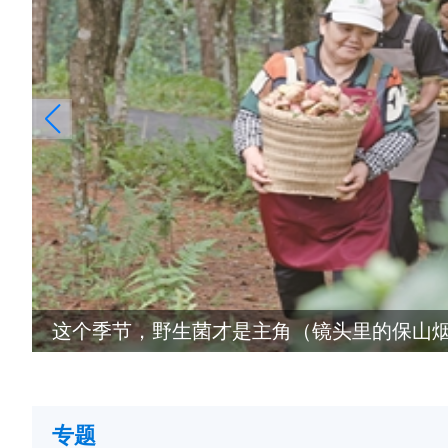
昌宁百亿级绿色硅基产业集群已具雏形
专题