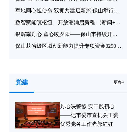
军地同心担使命 双拥共建启新篇 保山举行庆祝建军99周年“八一”军事日系列活动
数智赋能筑枢纽 开放潮涌启新程 （新闻+1°）——蒲缥公铁联运物流园撬动区域开放新格局（下）
银辉耀丹心 童心暖夕阳——保山市持续开展青少年关爱离退休干部社会实践活动
保山获省级区域创新能力提升专项资金3290万元 赋能六大领域创新发展
科技赋能蔬菜产业，云南省蔬菜绿色优质生产科技特派团项目在保山启动
党建
更多+
丹心映警徽 实干践初心
——记市委市直机关工委
优秀党务工作者郭红虹