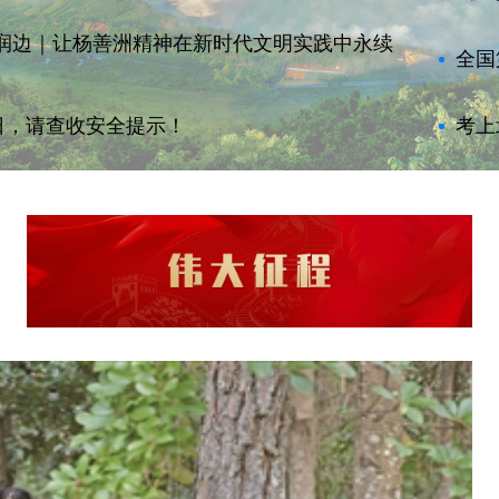
滇润边｜让杨善洲精神在新时代文明实践中永续
全国
日，请查收安全提示！
考上