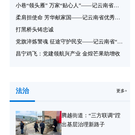
小巷“领头雁” 万家“贴心人”——记云南省优秀党务工作者顾志华
柔肩担使命 芳华献家国——记云南省优秀党务工作者郭玉琴
打黑桥头铸忠诚
党旗淬炼警魂 征途守护民安——记云南省“两优一先”先进基层党组织保山市公安局交通管理支队高速公路二大队党支部
昌宁鸡飞：党建领航兴产业 金煌芒果助增收
法治
更多+
腾越街道：“三方联调”蹚
出基层治理新路子