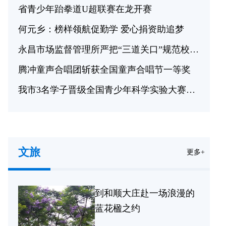
省青少年跆拳道U超联赛在龙开赛
何元乡：榜样领航促勤学 爱心捐资助追梦
永昌市场监督管理所严把“三道关口”规范校外培训市场秩序
腾冲童声合唱团斩获全国童声合唱节一等奖
我市3名学子晋级全国青少年科学实验大赛决赛
文旅
更多+
到和顺大庄赴一场浪漫的
蓝花楹之约