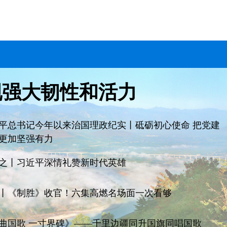
现强大韧性和活力
平总书记今年以来治国理政纪实丨砥砺初心使命 把党建
更加坚强有力
之丨习近平深情礼赞新时代英雄
丨《制胜》收官！六集高燃名场面一次看够
曲国歌 一寸界碑》——千里边疆同升国旗同唱国歌