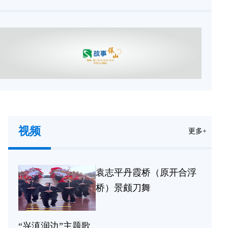
视频
更多+
袁志平丹霞桥（原开合浮
桥）景颇刀舞
“兴滇润边”主题歌