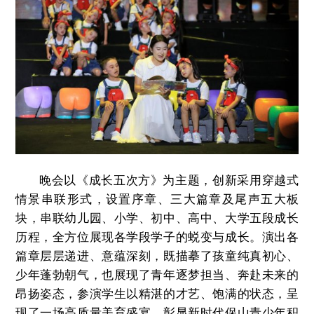
晚会以《成长五次方》为主题，创新采用穿越式
情景串联形式，设置序章、三大篇章及尾声五大板
块，串联幼儿园、小学、初中、高中、大学五段成长
历程，全方位展现各学段学子的蜕变与成长。演出各
篇章层层递进、意蕴深刻，既描摹了孩童纯真初心、
少年蓬勃朝气，也展现了青年逐梦担当、奔赴未来的
昂扬姿态，参演学生以精湛的才艺、饱满的状态，呈
现了一场高质量美育盛宴，彰显新时代保山青少年积