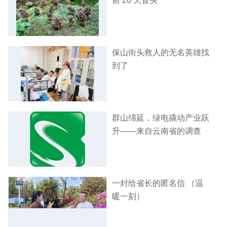
前 20 天冒头
保山街头救人的无名英雄找
到了
群山绵延，绿电撬动产业跃
升——来自云南省的调查
一封给省长的匿名信 （温
暖一刻）