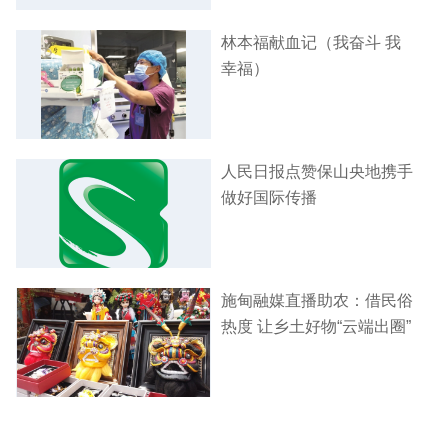
林本福献血记（我奋斗 我
幸福）
人民日报点赞保山央地携手
做好国际传播
施甸融媒直播助农：借民俗
热度 让乡土好物“云端出圈”