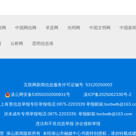
府网
中国网信网
求是网
光明网
中国文明网
中国新
网
云桥网
昆明信息港
互联网新闻信息服务许可证编号: 53120250003
滇公网安备53050202000831号
滇ICP备2025062330号-2
上有害信息举报专区举报电话:0875-2203339 举报邮箱:bsrbwlb@163.c
涉未成年专用举报电话:0875-2203339; 举报邮箱:bsrbwlb@163.com
违法和不良信息举报
涉企侵权举报
管
保山新闻版权所有
未经保山市融媒中心书面特别授权，请勿转载或