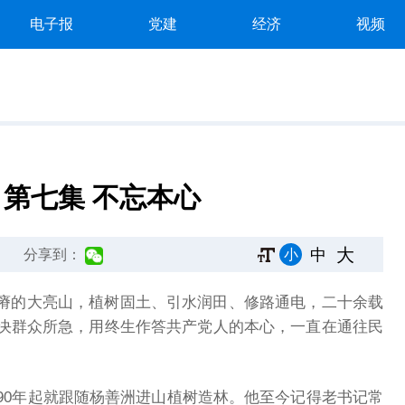
电子报
党建
经济
视频
 第七集 不忘本心
大
中
小
分享到：
瘠的大亮山，植树固土、引水润田、修路通电，二十余载
决群众所急，用终生作答共产党人的本心，一直在通往民
90年起就跟随杨善洲进山植树造林。他至今记得老书记常