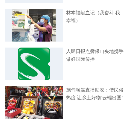
林本福献血记（我奋斗 我
幸福）
人民日报点赞保山央地携手
做好国际传播
施甸融媒直播助农：借民俗
热度 让乡土好物“云端出圈”