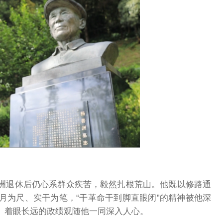
洲退休后仍心系群众疾苦，毅然扎根荒山。他既以修路通
月为尺、实干为笔，“干革命干到脚直眼闭”的精神被他深
、着眼长远的政绩观随他一同深入人心。