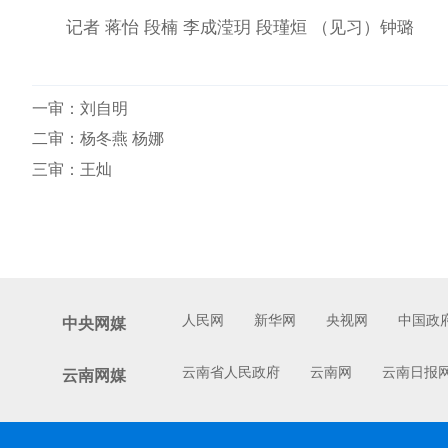
记者 蒋怡 段楠 李成滢玥 段瑾烜 （见习）钟璐
一审：
刘自明
二审：杨冬燕 杨娜
三审：王灿
人民网
新华网
央视网
中国政
中央网媒
云南省人民政府
云南网
云南日报
云南网媒