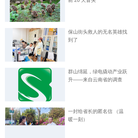
前 20 天冒头
保山街头救人的无名英雄找
到了
群山绵延，绿电撬动产业跃
升——来自云南省的调查
一封给省长的匿名信 （温
暖一刻）