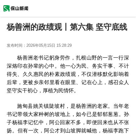
杨善洲的政绩观丨第六集 坚守底线
发布时间：
2026年05月15日 15:28:29
杨善洲老书记躬身劳作，扎根山野的一言一行深
深烙印在孙辈的心中。他一心为民、务实干事、不计
得失、久久惠民的朴素政绩观，不仅潜移默化影响着
后辈，更被乡亲邻里
看在眼里、记在心上，感召
众人
坚守实干初心，厚植为民情怀。
施甸县姚关镇陡坡村，是杨善洲的老家。当年老
书记带领大家种树的坡地上，如今已是郁郁葱葱。孙
子杨福李
记忆
中，阿公回家不多，即便回来也从不张
扬。
但有一次，阿公才到
山坡脚
就喊他，
杨福李跑下