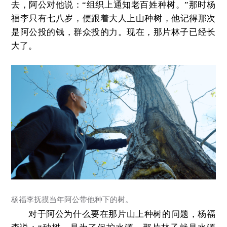
去，阿公
对他
说：“组织上通知老百姓种树。”那时杨
福李只有七八岁，便跟着大人上山种树，
他记得
那次
是阿公投的钱，
群众投的力。
现在，那片林子已经长
大了。
杨福李抚摸当年阿公带他种下的树。
对于
阿公为什么要在那片山上种树
的问题
，
杨福