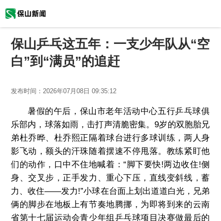
保山乒乓这五年：一支少年队从“空
白”到“满员”的追赶
发布时间：
2026年07月08日 09:35:12
暑假的午后，保山市老年活动中心五行乒乓球俱
乐部内，球落如雨，击打声清脆密集。9岁的双胞胎兄
弟杜乔晔、杜乔熙正隔着球台进行多球训练，两人身
影飞动，额头的汗珠随着摆速不停甩落。教练紧盯他
们的动作，口中不住地喊着：“脚下要快!两边收住!侧
身、交叉步，正手发力、重心下压，直线变斜线，蓄
力、收住——发力!”小球在台面上划出道道白光，兄弟
俩的脚步在地板上有节奏地腾挪，为即将到来的云南
省第十七届运动会青少年组乒乓球项目决赛做最后的