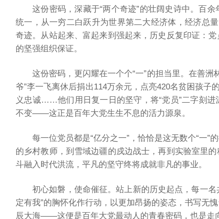
这份密码，深藏于“两个奇迹”的壮阔史诗中。百
统一，从一穷二白跃升为世界第二大经济体，经济总量
奇迹。从站起来、富起来到强起来，历史反复印证：党
的坚强组织保证。
这份密码，更闪耀在一个个“一”的担当里。在善洲
爷”李一飞离休后捐出114万余元，点亮420名贫困孩
义忠诚……他们用日复一日的坚守，将“党员”二字刻
不变——这正是百年大党生生不息的活力源泉。
每一位党员都是“亿分之一”，恰恰是这无数个“一
的乡村教师，到雪域边疆的戍边战士，再到实验室里的
斗融入时代洪流，平凡的坚守终将成就非凡的事业。
初心如磐，使命催征。站上新的历史起点，每一名共
定有我”的胸怀化作行动，以更加昂扬的姿态，书写无
辰大海——这便是百年大党最动人的青春密码，也是走