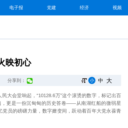
电子报
党建
经济
视频
火映初心
大
中
小
分享到：
大会堂响起，“10128.6万”这个滚烫的数字，标记出百
越，更是一份沉甸甸的历史答卷——从南湖红船的微弱星
1亿党员的磅礴力量，数字嬗变间，跃动着百年大党永葆青