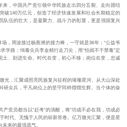
余年来，中国共产党引领中华民族走出四分五裂、走向团结
突破140万亿元，创造了经济快速发展和社会长期稳定的
员队伍的壮大，是凝聚力、战斗力的彰显，更是强国复兴
林场，周波接过杨善洲的接力棒，一守就是36年；“公益爷
子的求学路；缉毒尖兵李金精行走刀尖，用“怕就不干禁毒”定
进泥土、刻进生命。时代在变，初心不移；岗位在变，忠诚
”的微光，汇聚成照亮民族复兴征程的璀璨星河。从大山深处
科研尖兵，平凡岗位上的坚守同样熠熠生辉。当个体的奋
产党员都当以“赶考”的清醒，将“功成不必在我，功成必
愧于时代、无愧于人民的崭新答卷。亿万微光汇聚，便是星
向未来的最强底气。