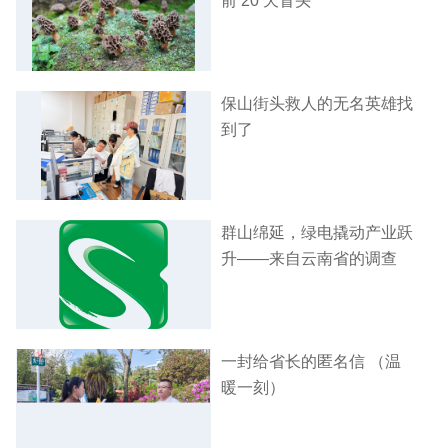
前 20 天冒头
保山街头救人的无名英雄找
到了
群山绵延，绿电撬动产业跃
升——来自云南省的调查
一封给省长的匿名信 （温
暖一刻）