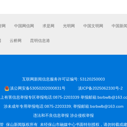
府网
中国网信网
求是网
光明网
中国文明网
中国新
网
云桥网
昆明信息港
互联网新闻信息服务许可证编号: 53120250003
滇公网安备53050202000831号
滇ICP备2025062330号-2
上有害信息举报专区举报电话:0875-2203339 举报邮箱:bsrbwlb@163.c
涉未成年专用举报电话:0875-2203339; 举报邮箱:bsrbwlb@163.com
违法和不良信息举报
涉企侵权举报
管
保山新闻版权所有
未经保山市融媒中心书面特别授权，请勿转载或