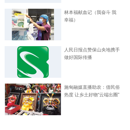
林本福献血记（我奋斗 我
幸福）
人民日报点赞保山央地携手
做好国际传播
施甸融媒直播助农：借民俗
热度 让乡土好物“云端出圈”