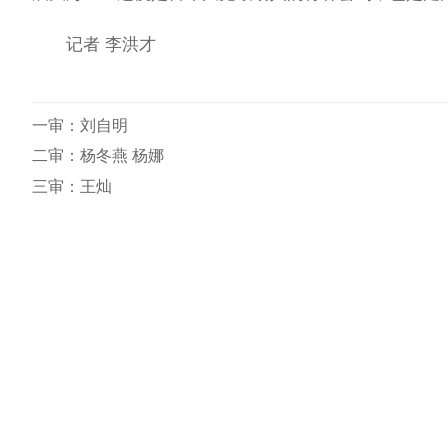
记者 李洪才
一审：
刘自明
二审：杨冬燕 杨娜
三审：王灿