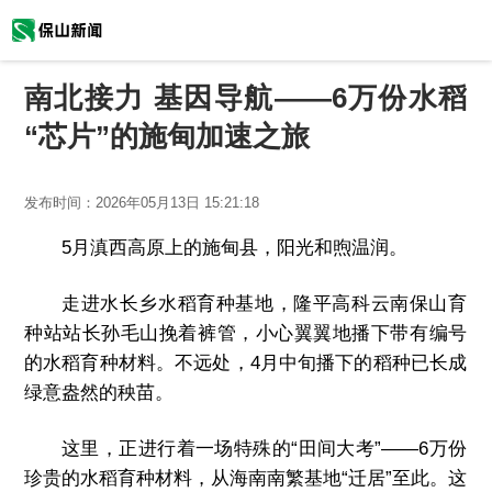
南北接力 基因导航——6万份水稻
“芯片”的施甸加速之旅
发布时间：
2026年05月13日 15:21:18
5月滇西高原上的施甸县，阳光和煦温润。
走进水长乡水稻育种基地，隆平高科云南保山育
种站站长孙毛山挽着裤管，小心翼翼地播下带有编号
的水稻育种材料。不远处，4月中旬播下的稻种已长成
绿意盎然的秧苗。
这里，正进行着一场特殊的“田间大考”——6万份
珍贵的水稻育种材料，从海南南繁基地“迁居”至此。这