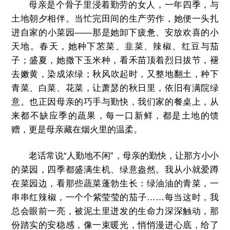
母亲是个骨子里浸着勤劳的女人，一年四季，与
土地朝夕相伴。当忙完田间的生产劳作，她便一头扎
进自家的小菜园——那是她卸下疲惫、安放欢喜的小
天地。春天，她种下苤菜、韭菜、辣椒、红豆与茄
子；盛夏，她撒下玉米种，看禾苗顶着烈日拔节，褪
去嫩黄，染成浓绿；秋风吹起时，又整地翻土，种下
青菜、白菜、花菜，让萧瑟的秋日里，依旧有满院绿
意。也正因母亲的巧手与勤快，我们家的餐桌上，从
来都不缺应季的蔬果，每一口新鲜，都是土地的馈
赠，更是母亲藏在烟火里的温柔。
老话常说“人勤地不闲”，母亲的勤快，让那方小小
的菜园，四季都盛满生机、绿意盎然。我从小就爱蹲
在菜园边，看那些蔬菜蓬勃生长：绿油油的青菜，一
串串红辣椒，一个个紫莹莹的茄子……每当这时，我
总会眼前一亮，被泥土里迸发的生命力深深触动，那
份踏实的安稳感，像一束暖光，悄悄漫进心底，给了