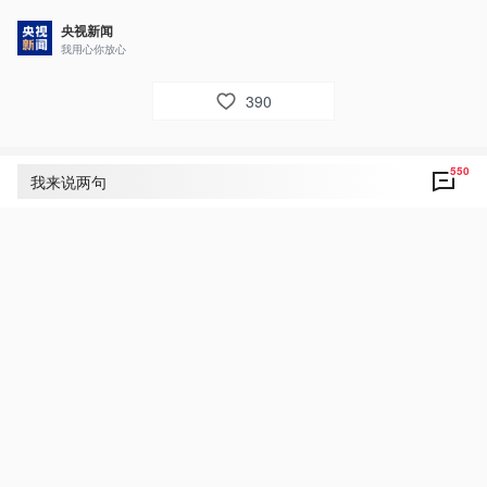
央视新闻
我用心你放心
390
550
评论
550
我来说两句
央视网友um8dbs
22
好！致敬！点赞！致敬伟大的党和祖国！祝福人
民幸福美好的生活！
6月2日 11:43
回复
央视新闻网友向公华
17
好！致敬！点赞！致敬伟大的党和祖国！祝福人
民幸福美好生活！
6月2日 14:01
回复