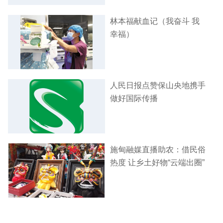
林本福献血记（我奋斗 我
幸福）
人民日报点赞保山央地携手
做好国际传播
施甸融媒直播助农：借民俗
热度 让乡土好物“云端出圈”