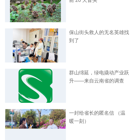
前 20 天冒头
保山街头救人的无名英雄找
到了
群山绵延，绿电撬动产业跃
升——来自云南省的调查
一封给省长的匿名信 （温
暖一刻）