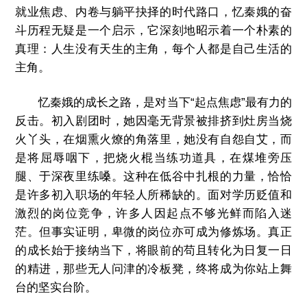
就业焦虑、内卷与躺平抉择的时代路口，忆秦娥的奋
斗历程无疑是一个启示，它深刻地昭示着一个朴素的
真理：人生没有天生的主角，每个人都是自己生活的
主角。
忆秦娥的成长之路，是对当下“起点焦虑”最有力的
反击。初入剧团时，她因毫无背景被排挤到灶房当烧
火丫头，在烟熏火燎的角落里，她没有自怨自艾，而
是将屈辱咽下，把烧火棍当练功道具，在煤堆旁压
腿、于深夜里练嗓。这种在低谷中扎根的力量，恰恰
是许多初入职场的年轻人所稀缺的。面对学历贬值和
激烈的岗位竞争，许多人因起点不够光鲜而陷入迷
茫。但事实证明，卑微的岗位亦可成为修炼场。真正
的成长始于接纳当下，将眼前的苟且转化为日复一日
的精进，那些无人问津的冷板凳，终将成为你站上舞
台的坚实台阶。