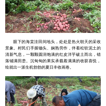
眼下的海棠洼田间地头，处处是热火朝天的采收
景象。村民们手握锄头、娴熟劳作，伴着松软泥土的
清新气息，一颗颗圆润饱满的红皮洋芋破土而出，错
落铺满田垄。沉甸甸的果实承载着满满的收获喜悦，
绘就出一派生机勃勃的夏日丰收画卷。