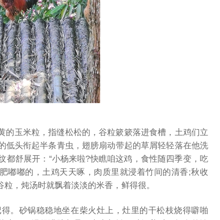
黄的玉米粒，指缝松松的，谷粒簌簌落进食槽，土鸡们立
的低头衔起半条青虫，翅膀扇动带起的草屑轻轻落在他洗
纹都舒展开：“小杨来啦?快瞧咱这鸡，食性随四季变，吃
虫肥嘟嘟的，土鸡天天啄，肉质里就浸着竹间的清香;秋收
谷粒，炖汤时就飘着淡淡的米香，鲜得很。
记得。砂锅稳稳地坐在柴火灶上，灶里的干松枝烧得噼啪