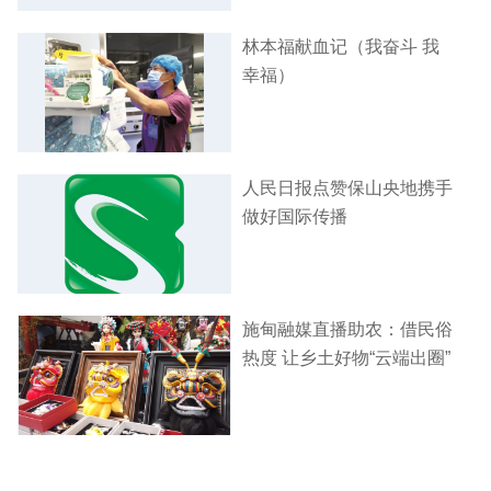
林本福献血记（我奋斗 我
幸福）
人民日报点赞保山央地携手
做好国际传播
施甸融媒直播助农：借民俗
热度 让乡土好物“云端出圈”