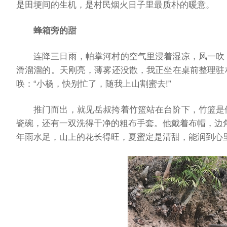
是田埂间的生机，是村民烟火日子里最质朴的暖意。
蜂箱旁的甜
连降三日雨，帕掌河村的空气里浸着湿凉，风一吹
滑溜溜的。天刚亮，薄雾还没散，我正坐在桌前整理驻
唤：“小杨，快别忙了，随我上山割蜜去!”
推门而出，就见岳叔挎着竹篮站在台阶下，竹篮是
瓷碗，还有一双洗得干净的粗布手套。他戴着布帽，边
年雨水足，山上的花长得旺，夏蜜定是清甜，能润到心里