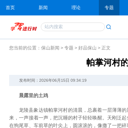
首页
新闻
理论
专题
您当前的位置：
保山新闻
>
专题
>
好品保山
>
正文
帕掌河村的
发布时间：2026年06月15日 09:34:19
晨露里的土鸡
龙陵县象达镇帕掌河村的清晨，总裹着一层薄薄的
来，一声接着一声，把沉睡的村子轻轻唤醒。天刚泛起
在狗尾草、车前草的叶尖上，圆滚滚的，像撒了一把碎