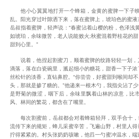
他小心翼翼地打开一个蜂箱，金黄的蜜脾一下子
乱。阳光穿过叶隙洒下来，落在蜜脾上，琥珀色的蜜液
岳叔指着蜜脾，轻声说：“春蜜沾着山樱的粉，色泽浅
如琥珀，余味微苦，老人说能败火;秋蜜混着野桂花的
甜到心里。”
说着，他捏起割蜜刀，顺着蜜脾的纹路轻轻一划，
滴落，落在白瓷碗里，溅起细小的糖花，甜香一下子浓
丝松针的淡香，直钻鼻腔。“你尝尝，好蜜甜到喉间却
头，那就是掺了糖的。”他递来一根木勺，我指尖沾了
是野菊的微涩，咽下后，余味里飘着山林的凉意，比
风、林间的繁花，都含在了嘴里。
每次割蜜前，岳叔都会对着蜂箱轻拜，双手合十，
流传下来的规矩，蜂儿采蜜辛苦，飞遍山野，村里人得
拧得紧紧的。村头张奶奶咳嗽，他舀一勺蜜冲温水，端过