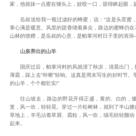
家，他就抹一点蜜在馒头上，娃咬一口，甜得眯起眼，
岳叔送给我一瓶过滤好的蜂蜜，说：“这是头茬蜜
掌心满是暖意。风里的甜香绕着鼻尖，路边的蜜蜂仍在
山林的馈赠，是岳叔的心意，是帕掌河村日子里的清润
山泉养出的山羊
国庆过后，帕掌河村的风就浸了秋凉，清晨出门，
薄霜，踩上去“咔嚓”轻响。这真是周末写生的好时节。
的山羊，个个都壮实!”
往山坡走，路边的野花开得正盛，黄的、白的，
笼，风一吹，轻轻晃。穿过一片松树林，就到了半山腰
草地上，羊毛沾着草屑、霜粒，风一吹，绒毛轻轻颤动
起来。