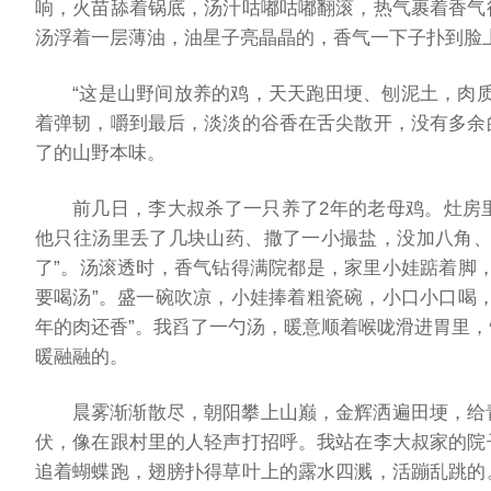
响，火苗舔着锅底，汤汁咕嘟咕嘟翻滚，热气裹着香气
汤浮着一层薄油，油星子亮晶晶的，香气一下子扑到脸
“这是山野间放养的鸡，天天跑田埂、刨泥土，肉
着弹韧，嚼到最后，淡淡的谷香在舌尖散开，没有多余
了的山野本味。
前几日，李大叔杀了一只养了2年的老母鸡。灶房
他只往汤里丢了几块山药、撒了一小撮盐，没加八角、
了”。汤滚透时，香气钻得满院都是，家里小娃踮着脚
要喝汤”。盛一碗吹凉，小娃捧着粗瓷碗，小口小口喝
年的肉还香”。我舀了一勺汤，暖意顺着喉咙滑进胃里
暖融融的。
晨雾渐渐散尽，朝阳攀上山巅，金辉洒遍田埂，给
伏，像在跟村里的人轻声打招呼。我站在李大叔家的院
追着蝴蝶跑，翅膀扑得草叶上的露水四溅，活蹦乱跳的