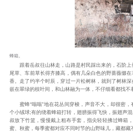
蜂箱。
跟着岳叔往山林走，山路是村民踩出来的，石阶上
尾草、车前草长得齐膝高，偶有几朵白色的野蔷薇缀在
香。走了约半个时辰，穿过一片松树林，就到了树林深
嵌在翠绿的枝叶间，和山林融为一体，不仔细看都找不
蜜蜂“嗡嗡”地在花丛间穿梭，声音不大，却很密
个小绒球;有的绕着蜂箱打转，翅膀振得飞快，振翅声
叔放下竹篮，慢慢戴上粗布手套，指尖轻轻拂过蜂箱，
蜜、秋蜜，每季蜜都对应不同时节的山野味儿，藏都藏不