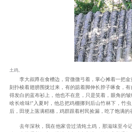
土鸡。
李大叔蹲在食槽边，背微微弓着，掌心摊着一把金
刻扑棱着翅膀围拢过来，有的踮着脚伸长脖子啄食，有
得发白的蓝布衫上，他也不在意，只是笑着，眼角的皱
啥长啥味!”入夏时，他总把鸡棚挪到后山竹林下，竹
后，田埂上落满稻穗，鸡群跟着村民捡漏，吃了饱满的
去年深秋，我在他家尝过清炖土鸡，那滋味至今