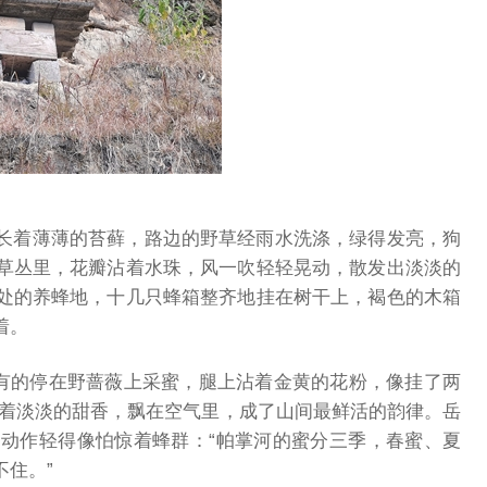
长着薄薄的苔藓，路边的野草经雨水洗涤，绿得发亮，狗
草丛里，花瓣沾着水珠，风一吹轻轻晃动，散发出淡淡的
处的养蜂地，十几只蜂箱整齐地挂在树干上，褐色的木箱
着。
，有的停在野蔷薇上采蜜，腿上沾着金黄的花粉，像挂了两
混着淡淡的甜香，飘在空气里，成了山间最鲜活的韵律。岳
动作轻得像怕惊着蜂群：“帕掌河的蜜分三季，春蜜、夏
住。”