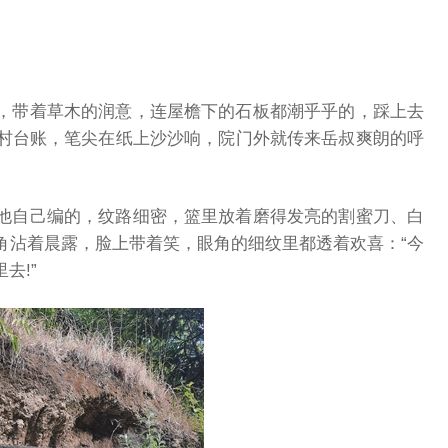
，带着草木的润意，连屋檐下的石板都潮乎乎的，踩上去
村台账，笔尖在纸上沙沙响，院门外就传来岳叔爽朗的呼
他自己编的，纹路细密，篮里放着磨得发亮的割蜜刀、白
角沾着晨露，脸上带着笑，眼角的细纹里都透着欢喜：“今
去!”