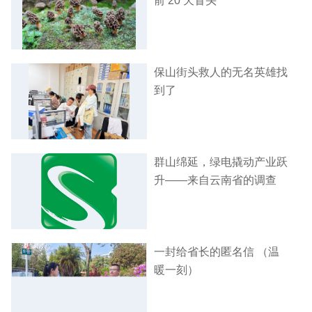
前 20 天冒头
保山街头救人的无名英雄找
到了
群山绵延，绿电撬动产业跃
升——来自云南省的调查
一封给省长的匿名信 （温
暖一刻）