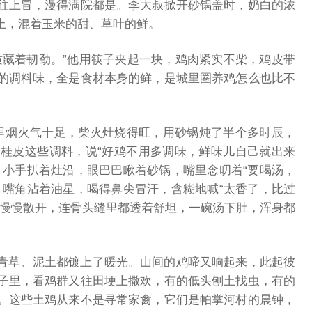
往上冒，漫得满院都是。李大叔掀开砂锅盖时，奶白的浓
上，混着玉米的甜、草叶的鲜。
质藏着韧劲。”他用筷子夹起一块，鸡肉紧实不柴，鸡皮带
的调料味，全是食材本身的鲜，是城里圈养鸡怎么也比不
里烟火气十足，柴火灶烧得旺，用砂锅炖了半个多时辰，
桂皮这些调料，说“好鸡不用多调味，鲜味儿自己就出来
，小手扒着灶沿，眼巴巴瞅着砂锅，嘴里念叨着“要喝汤，
，嘴角沾着油星，喝得鼻尖冒汗，含糊地喊“太香了，比过
，慢慢散开，连骨头缝里都透着舒坦，一碗汤下肚，浑身都
青草、泥土都镀上了暖光。山间的鸡啼又响起来，此起彼
子里，看鸡群又往田埂上撒欢，有的低头刨土找虫，有的
。这些土鸡从来不是寻常家禽，它们是帕掌河村的晨钟，