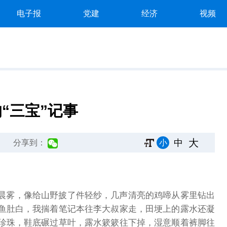
电子报
党建
经济
视频
“三宝”记事
大
中
小
分享到：
晨雾，像给山野披了件轻纱，几声清亮的鸡啼从雾里钻出
鱼肚白，我揣着笔记本往李大叔家走，田埂上的露水还凝
珍珠，鞋底碾过草叶，露水簌簌往下掉，湿意顺着裤脚往