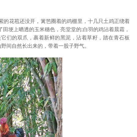
紫的花苞还没开，篱笆圈着的鸡棚里，十几只土鸡正绕着
了田埂上晒透的玉米穗色，亮堂堂的;白羽的鸡沾着晨霜，
是它们的双爪，裹着新鲜的黑泥，沾着草籽，踏在青石板
山野间自然长出来的，带着一股子野气。