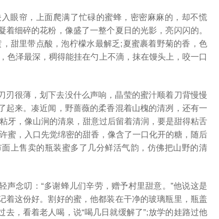
映入眼帘，上面爬满了忙碌的蜜蜂，密密麻麻的，却不慌
凝着细碎的花粉，像盛了一整个夏日的光影，亮闪闪的。
黄，甜里带点酸，泡柠檬水最解乏;夏蜜裹着野菊的香，色
甜，色泽最深，稠得能挂在勺上不滴，抹在馒头上，咬一口
刀刃很薄，划下去没什么声响，晶莹的蜜汁顺着刀背慢慢
了起来。凑近闻，野蔷薇的柔香混着山槐的清冽，还有一
不粘牙，像山涧的清泉，甜意过后留着清润，要是甜得粘舌
少许蜜，入口先觉绵密的甜香，像含了一口化开的糖，随后
市面上售卖的瓶装蜜多了几分鲜活气韵，仿佛把山野的清
轻声念叨：“多谢蜂儿们辛劳，赠予村里甜意。”他说这是
记着这份好。割好的蜜，他都装在干净的玻璃瓶里，瓶盖
去，看着老人喝，说“喝几日就缓解了”;放学的娃路过他