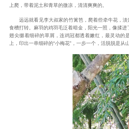
上爬，带着泥土和青草的微凉，清清爽爽的。
远远就看见李大叔家的竹篱笆，爬着些牵牛花，淡
食槽打转。麻羽的鸡羽毛泛着暗金，阳光一照，像揉进
翅尖缀着细碎的草屑，连鸡冠都透着嫩红，最灵动的
上，印出一串细碎的“小梅花”，一步一个，活脱脱是从