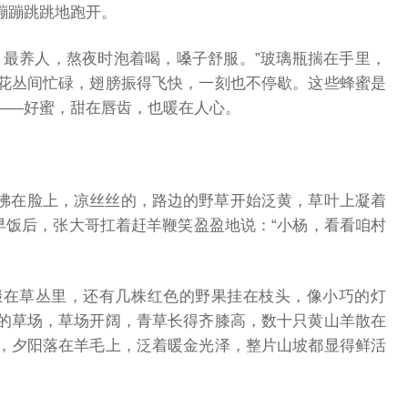
蹦蹦跳跳地跑开。
，最养人，熬夜时泡着喝，嗓子舒服。”玻璃瓶揣在手里，
花丛间忙碌，翅膀振得飞快，一刻也不停歇。这些蜂蜜是
——好蜜，甜在唇齿，也暖在人心。
拂在脸上，凉丝丝的，路边的野草开始泛黄，草叶上凝着
早饭后，张大哥扛着赶羊鞭笑盈盈地说：“小杨，看看咱村
缀在草丛里，还有几株红色的野果挂在枝头，像小巧的灯
的草场，草场开阔，青草长得齐膝高，数十只黄山羊散在
，夕阳落在羊毛上，泛着暖金光泽，整片山坡都显得鲜活